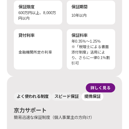
保証限度
保証期間
600万円以上、8,000万
10年以内
円以内
貸付利率
保証料率
年0.35％〜1.25％
※「税理士による書面
金融機関所定の利率
添付制度」活用によ
り、さらに一律0.1％割
引可
詳しく見る
よく使われる制度
スピード保証
提携保証
京力サポート
簡易迅速な保証制度（個人事業主の方向け）