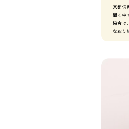
京都信
聞く中
協会は
な取り