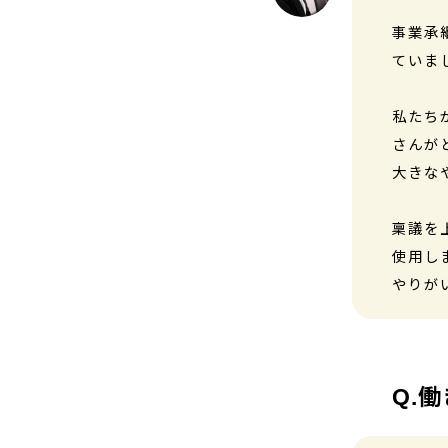
事業承
ていま
私たち
さんが
大きな
稟議を
使用し
やりが
働