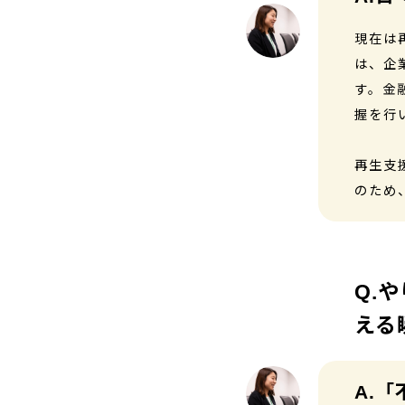
現在は
は、企
す。金
握を行
再生支
のため
や
える
「