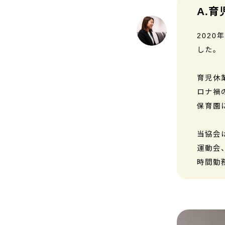
育
2020
した。
育児休
ロナ禍
保育園
当協会
運動会
時間勤