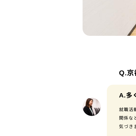
京
多
就職活
関係な
気づき