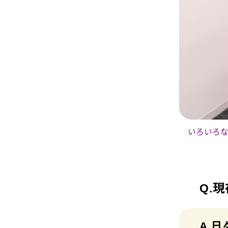
いろいろ
現
日